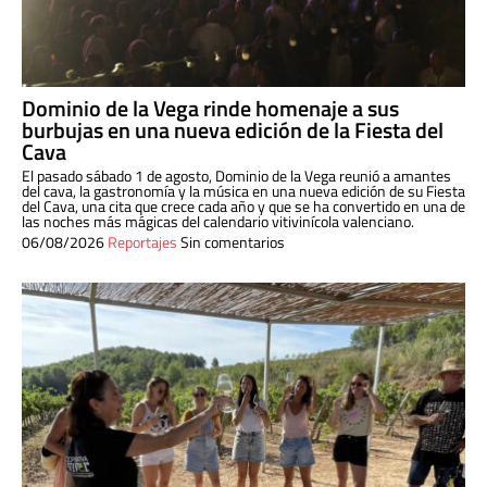
Dominio de la Vega rinde homenaje a sus
burbujas en una nueva edición de la Fiesta del
Cava
El pasado sábado 1 de agosto, Dominio de la Vega reunió a amantes
del cava, la gastronomía y la música en una nueva edición de su Fiesta
del Cava, una cita que crece cada año y que se ha convertido en una de
las noches más mágicas del calendario vitivinícola valenciano.
06/08/2026
Reportajes
Sin comentarios