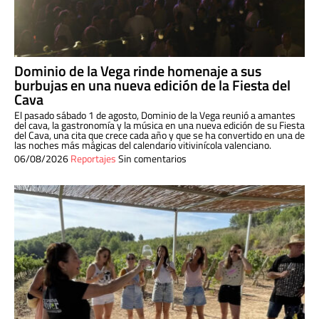
Dominio de la Vega rinde homenaje a sus
burbujas en una nueva edición de la Fiesta del
Cava
El pasado sábado 1 de agosto, Dominio de la Vega reunió a amantes
del cava, la gastronomía y la música en una nueva edición de su Fiesta
del Cava, una cita que crece cada año y que se ha convertido en una de
las noches más mágicas del calendario vitivinícola valenciano.
06/08/2026
Reportajes
Sin comentarios