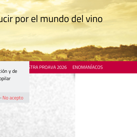
cir por el mundo del vino
 EVENTS
MOSTRA PROAVA 2026
ENOMANÍACOS
ción y de
opilar
·
No acepto