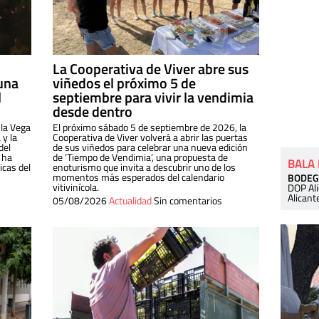
La Cooperativa de Viver abre sus
una
viñedos el próximo 5 de
l
septiembre para vivir la vendimia
desde dentro
 la Vega
El próximo sábado 5 de septiembre de 2026, la
 y la
Cooperativa de Viver volverá a abrir las puertas
del
de sus viñedos para celebrar una nueva edición
 ha
de ‘Tiempo de Vendimia’, una propuesta de
BALA
cas del
enoturismo que invita a descubrir uno de los
momentos más esperados del calendario
BODEG
vitivinícola.
DOP Al
Alicant
05/08/2026
Actualidad
Sin comentarios