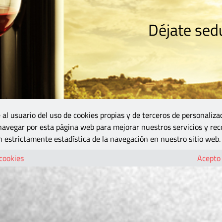
Déjate sedu
RISMO
ZONA DO
VINOS Y MÁS
GASTRONOMÍA
BLOGS
5B
 al usuario del uso de cookies propias y de terceros de personaliza
 navegar por esta página web para mejorar nuestros servicios y rec
 estrictamente estadística de la navegación en nuestro sitio web.
 cookies
Acepto