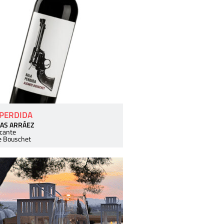
 PERDIDA
AS ARRÁEZ
icante
e Bouschet