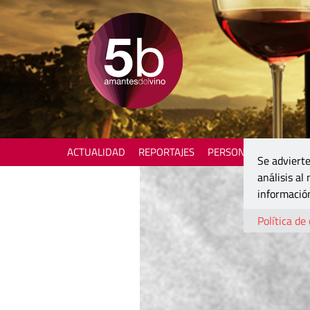
ACTUALIDAD
REPORTAJES
PERSONAJES
ENOTU
Se advierte
análisis al
información
Política de