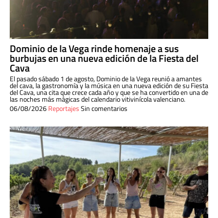
Dominio de la Vega rinde homenaje a sus
burbujas en una nueva edición de la Fiesta del
Cava
El pasado sábado 1 de agosto, Dominio de la Vega reunió a amantes
del cava, la gastronomía y la música en una nueva edición de su Fiesta
del Cava, una cita que crece cada año y que se ha convertido en una de
las noches más mágicas del calendario vitivinícola valenciano.
06/08/2026
Reportajes
Sin comentarios