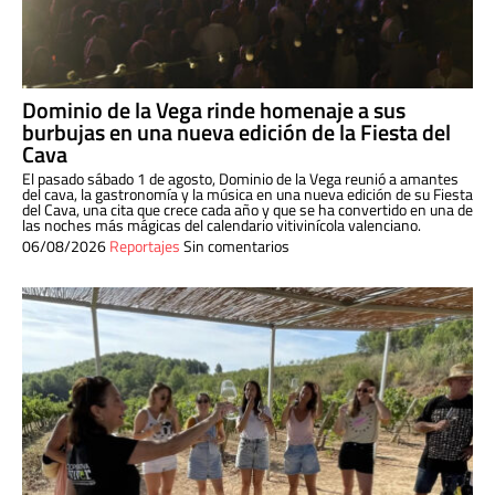
Dominio de la Vega rinde homenaje a sus
burbujas en una nueva edición de la Fiesta del
Cava
El pasado sábado 1 de agosto, Dominio de la Vega reunió a amantes
del cava, la gastronomía y la música en una nueva edición de su Fiesta
del Cava, una cita que crece cada año y que se ha convertido en una de
las noches más mágicas del calendario vitivinícola valenciano.
06/08/2026
Reportajes
Sin comentarios