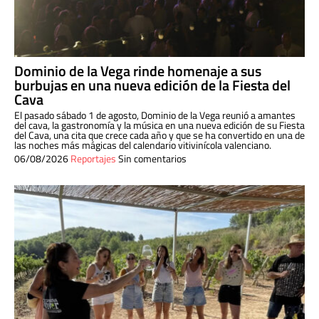
Dominio de la Vega rinde homenaje a sus
burbujas en una nueva edición de la Fiesta del
Cava
El pasado sábado 1 de agosto, Dominio de la Vega reunió a amantes
del cava, la gastronomía y la música en una nueva edición de su Fiesta
del Cava, una cita que crece cada año y que se ha convertido en una de
las noches más mágicas del calendario vitivinícola valenciano.
06/08/2026
Reportajes
Sin comentarios