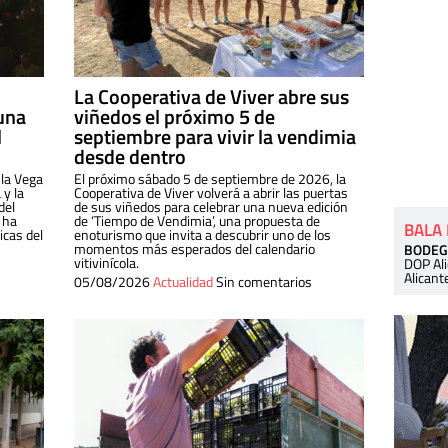
La Cooperativa de Viver abre sus
una
viñedos el próximo 5 de
l
septiembre para vivir la vendimia
desde dentro
 la Vega
El próximo sábado 5 de septiembre de 2026, la
 y la
Cooperativa de Viver volverá a abrir las puertas
del
de sus viñedos para celebrar una nueva edición
 ha
de ‘Tiempo de Vendimia’, una propuesta de
BALA
cas del
enoturismo que invita a descubrir uno de los
momentos más esperados del calendario
BODEG
vitivinícola.
DOP Al
Alicant
05/08/2026
Actualidad
Sin comentarios