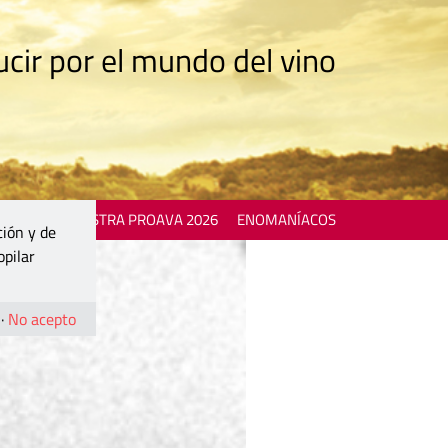
cir por el mundo del vino
 EVENTS
MOSTRA PROAVA 2026
ENOMANÍACOS
ción y de
opilar
·
No acepto