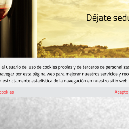
Déjate sedu
RISMO
ZONA DO
VINOS Y MÁS
GASTRONOMÍA
BLOGS
5B
 al usuario del uso de cookies propias y de terceros de personaliza
 navegar por esta página web para mejorar nuestros servicios y rec
 estrictamente estadística de la navegación en nuestro sitio web.
 cookies
Acepto