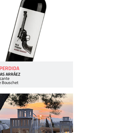
 PERDIDA
AS ARRÁEZ
icante
e Bouschet