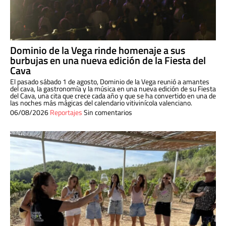
Dominio de la Vega rinde homenaje a sus
burbujas en una nueva edición de la Fiesta del
Cava
El pasado sábado 1 de agosto, Dominio de la Vega reunió a amantes
del cava, la gastronomía y la música en una nueva edición de su Fiesta
del Cava, una cita que crece cada año y que se ha convertido en una de
las noches más mágicas del calendario vitivinícola valenciano.
06/08/2026
Reportajes
Sin comentarios