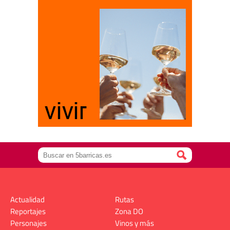
Actualidad
Rutas
Reportajes
Zona DO
Personajes
Vinos y más