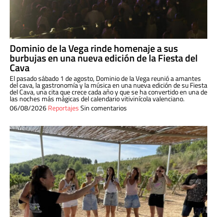
Dominio de la Vega rinde homenaje a sus
burbujas en una nueva edición de la Fiesta del
Cava
El pasado sábado 1 de agosto, Dominio de la Vega reunió a amantes
del cava, la gastronomía y la música en una nueva edición de su Fiesta
del Cava, una cita que crece cada año y que se ha convertido en una de
las noches más mágicas del calendario vitivinícola valenciano.
06/08/2026
Reportajes
Sin comentarios