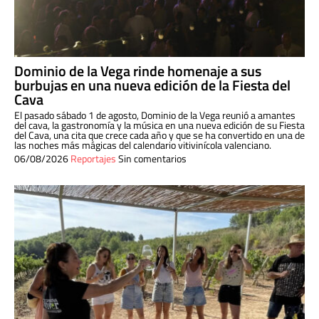
Dominio de la Vega rinde homenaje a sus
burbujas en una nueva edición de la Fiesta del
Cava
El pasado sábado 1 de agosto, Dominio de la Vega reunió a amantes
del cava, la gastronomía y la música en una nueva edición de su Fiesta
del Cava, una cita que crece cada año y que se ha convertido en una de
las noches más mágicas del calendario vitivinícola valenciano.
06/08/2026
Reportajes
Sin comentarios