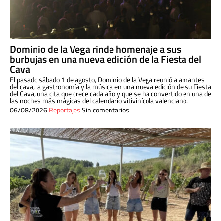
Dominio de la Vega rinde homenaje a sus
burbujas en una nueva edición de la Fiesta del
Cava
El pasado sábado 1 de agosto, Dominio de la Vega reunió a amantes
del cava, la gastronomía y la música en una nueva edición de su Fiesta
del Cava, una cita que crece cada año y que se ha convertido en una de
las noches más mágicas del calendario vitivinícola valenciano.
06/08/2026
Reportajes
Sin comentarios