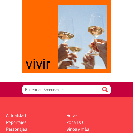
Actualidad
Rutas
Reportajes
Zona DO
Personajes
Vinos y más