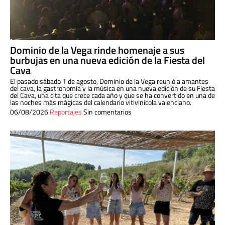
Dominio de la Vega rinde homenaje a sus
burbujas en una nueva edición de la Fiesta del
Cava
El pasado sábado 1 de agosto, Dominio de la Vega reunió a amantes
del cava, la gastronomía y la música en una nueva edición de su Fiesta
del Cava, una cita que crece cada año y que se ha convertido en una de
las noches más mágicas del calendario vitivinícola valenciano.
06/08/2026
Reportajes
Sin comentarios