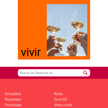
Actualidad
Rutas
Reportajes
Zona DO
Personajes
Vinos y más