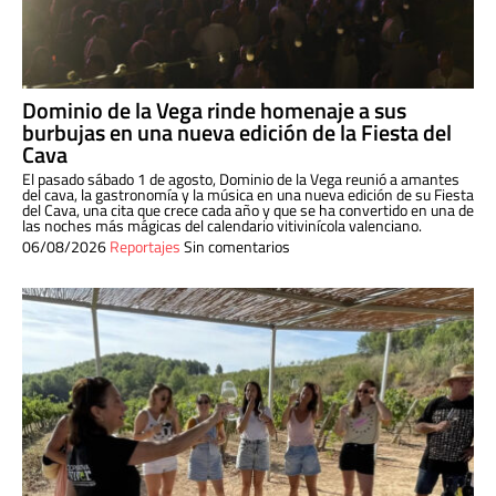
Dominio de la Vega rinde homenaje a sus
burbujas en una nueva edición de la Fiesta del
Cava
El pasado sábado 1 de agosto, Dominio de la Vega reunió a amantes
del cava, la gastronomía y la música en una nueva edición de su Fiesta
del Cava, una cita que crece cada año y que se ha convertido en una de
las noches más mágicas del calendario vitivinícola valenciano.
06/08/2026
Reportajes
Sin comentarios