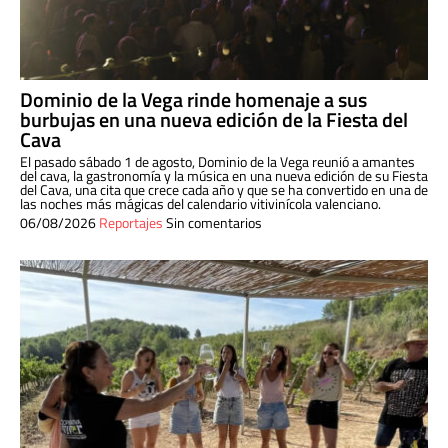
Dominio de la Vega rinde homenaje a sus
burbujas en una nueva edición de la Fiesta del
Cava
El pasado sábado 1 de agosto, Dominio de la Vega reunió a amantes
del cava, la gastronomía y la música en una nueva edición de su Fiesta
del Cava, una cita que crece cada año y que se ha convertido en una de
las noches más mágicas del calendario vitivinícola valenciano.
06/08/2026
Reportajes
Sin comentarios