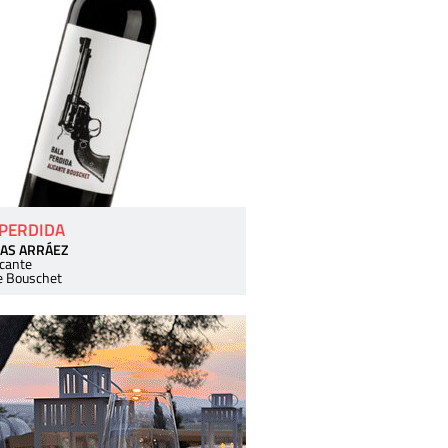
 PERDIDA
AS ARRÁEZ
icante
e Bouschet