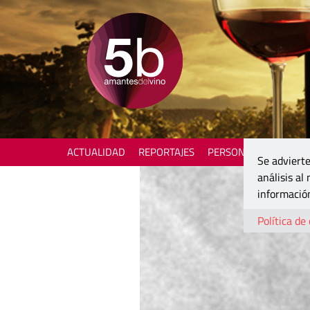
ACTUALIDAD
REPORTAJES
PERSONAJES
ENOTU
Se advierte
análisis al
información
Política de