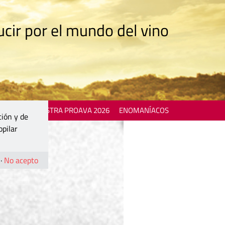
cir por el mundo del vino
 EVENTS
MOSTRA PROAVA 2026
ENOMANÍACOS
ción y de
opilar
·
No acepto