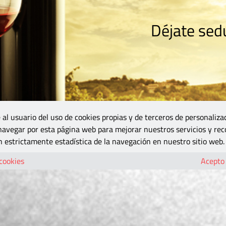
Déjate sedu
RISMO
ZONA DO
VINOS Y MÁS
GASTRONOMÍA
BLOGS
5B
 al usuario del uso de cookies propias y de terceros de personaliza
 navegar por esta página web para mejorar nuestros servicios y rec
 estrictamente estadística de la navegación en nuestro sitio web.
 cookies
Acepto