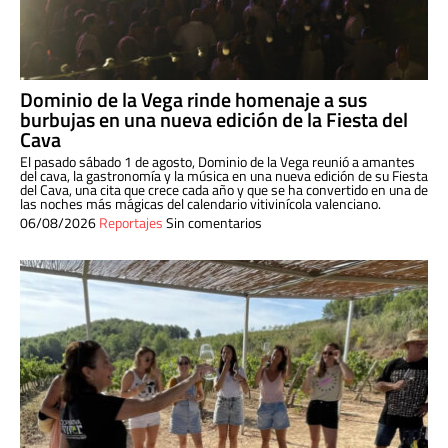
Dominio de la Vega rinde homenaje a sus
burbujas en una nueva edición de la Fiesta del
Cava
El pasado sábado 1 de agosto, Dominio de la Vega reunió a amantes
del cava, la gastronomía y la música en una nueva edición de su Fiesta
del Cava, una cita que crece cada año y que se ha convertido en una de
las noches más mágicas del calendario vitivinícola valenciano.
06/08/2026
Reportajes
Sin comentarios