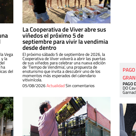
La Cooperativa de Viver abre sus
una
viñedos el próximo 5 de
l
septiembre para vivir la vendimia
desde dentro
 la Vega
El próximo sábado 5 de septiembre de 2026, la
 y la
Cooperativa de Viver volverá a abrir las puertas
del
de sus viñedos para celebrar una nueva edición
 ha
de ‘Tiempo de Vendimia’, una propuesta de
PAGO
cas del
enoturismo que invita a descubrir uno de los
momentos más esperados del calendario
GRAN
vitivinícola.
PAGO 
05/08/2026
Actualidad
Sin comentarios
DO Cav
Garnac