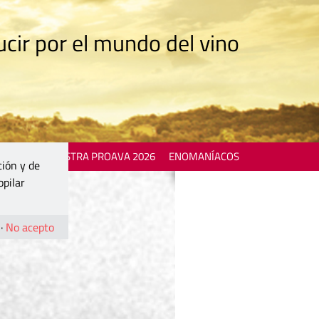
cir por el mundo del vino
 EVENTS
MOSTRA PROAVA 2026
ENOMANÍACOS
ción y de
opilar
·
No acepto