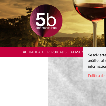
ACTUALIDAD
REPORTAJES
PERSONAJES
ENOTU
Se advierte
análisis al
información
Política de