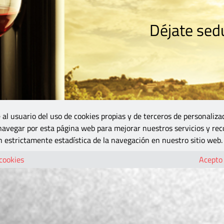
Déjate sedu
RISMO
ZONA DO
VINOS Y MÁS
GASTRONOMÍA
BLOGS
5B
 al usuario del uso de cookies propias y de terceros de personaliza
 navegar por esta página web para mejorar nuestros servicios y rec
 estrictamente estadística de la navegación en nuestro sitio web.
 cookies
Acepto