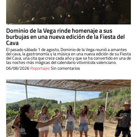
Dominio de la Vega rinde homenaje a sus
burbujas en una nueva edición de la Fiesta del
Cava
El pasado sábado 1 de agosto, Dominio de la Vega reunió a amantes
del cava, la gastronomía y la música en una nueva edición de su Fiesta
del Cava, una cita que crece cada año y que se ha convertido en una de
las noches más mágicas del calendario vitivinícola valenciano.
06/08/2026
Reportajes
Sin comentarios