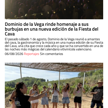
Dominio de la Vega rinde homenaje a sus
burbujas en una nueva edición de la Fiesta del
Cava
El pasado sábado 1 de agosto, Dominio de la Vega reunió a amantes
del cava, la gastronomía y la música en una nueva edición de su Fiesta
del Cava, una cita que crece cada año y que se ha convertido en una de
las noches más mágicas del calendario vitivinícola valenciano.
06/08/2026
Reportajes
Sin comentarios