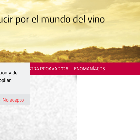
cir por el mundo del vino
 EVENTS
MOSTRA PROAVA 2026
ENOMANÍACOS
ción y de
opilar
·
No acepto