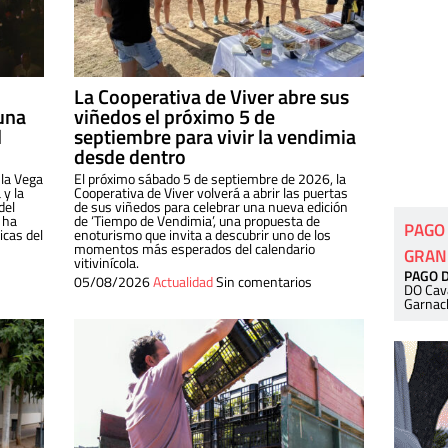
La Cooperativa de Viver abre sus
una
viñedos el próximo 5 de
l
septiembre para vivir la vendimia
desde dentro
 la Vega
El próximo sábado 5 de septiembre de 2026, la
 y la
Cooperativa de Viver volverá a abrir las puertas
del
de sus viñedos para celebrar una nueva edición
 ha
de ‘Tiempo de Vendimia’, una propuesta de
PAGO
cas del
enoturismo que invita a descubrir uno de los
momentos más esperados del calendario
GRAN
vitivinícola.
PAGO 
05/08/2026
Actualidad
Sin comentarios
DO Cav
Garnac