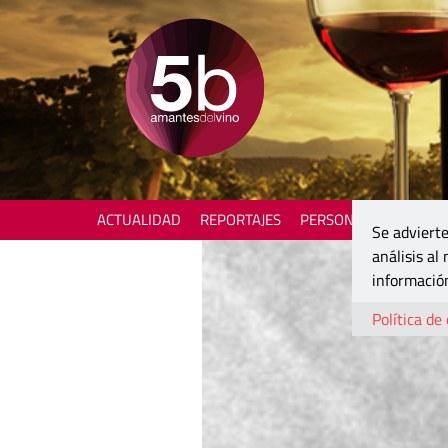
ACTUALIDAD
REPORTAJES
PERSONAJES
ENOTU
Se advierte
análisis al
información
Política de