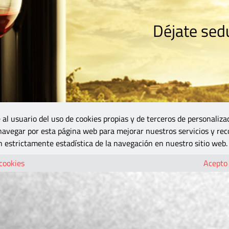
Déjate sedu
RISMO
ZONA DO
VINOS Y MÁS
GASTRONOMÍA
BLOGS
5B
 al usuario del uso de cookies propias y de terceros de personaliza
 navegar por esta página web para mejorar nuestros servicios y rec
 estrictamente estadística de la navegación en nuestro sitio web.
 cookies
Acepto