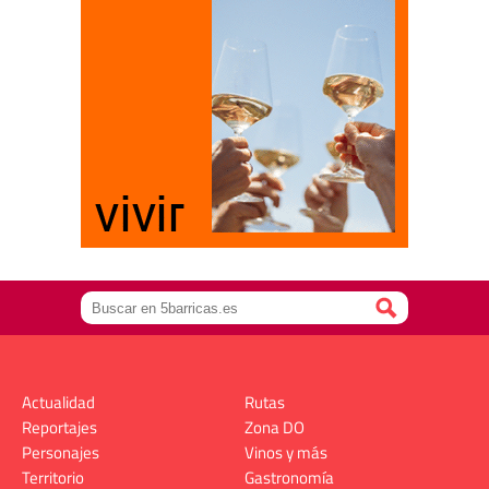
Actualidad
Rutas
Reportajes
Zona DO
Personajes
Vinos y más
Territorio
Gastronomía