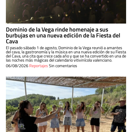
Dominio de la Vega rinde homenaje a sus
burbujas en una nueva edición de la Fiesta del
Cava
El pasado sábado 1 de agosto, Dominio de la Vega reunió a amantes
del cava, la gastronomía y la música en una nueva edición de su Fiesta
del Cava, una cita que crece cada año y que se ha convertido en una de
las noches más mágicas del calendario vitivinícola valenciano.
06/08/2026
Reportajes
Sin comentarios