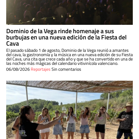
Dominio de la Vega rinde homenaje a sus
burbujas en una nueva edición de la Fiesta del
Cava
El pasado sábado 1 de agosto, Dominio de la Vega reunió a amantes
del cava, la gastronomía y la música en una nueva edición de su Fiesta
del Cava, una cita que crece cada año y que se ha convertido en una de
las noches más mágicas del calendario vitivinícola valenciano.
06/08/2026
Reportajes
Sin comentarios