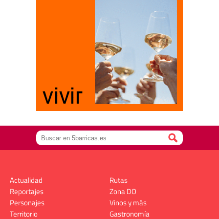
Actualidad
Rutas
Reportajes
Zona DO
Personajes
Vinos y más
Territorio
Gastronomía