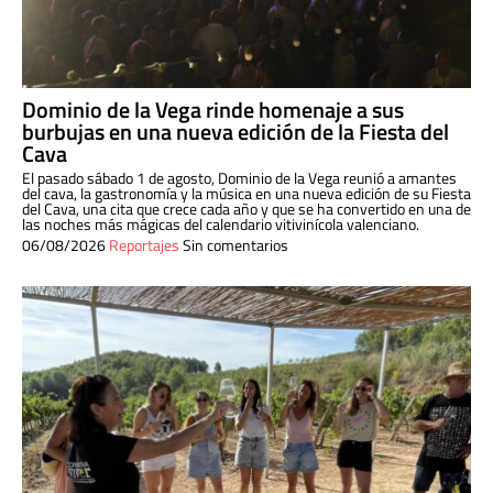
Dominio de la Vega rinde homenaje a sus
burbujas en una nueva edición de la Fiesta del
Cava
El pasado sábado 1 de agosto, Dominio de la Vega reunió a amantes
del cava, la gastronomía y la música en una nueva edición de su Fiesta
del Cava, una cita que crece cada año y que se ha convertido en una de
las noches más mágicas del calendario vitivinícola valenciano.
06/08/2026
Reportajes
Sin comentarios