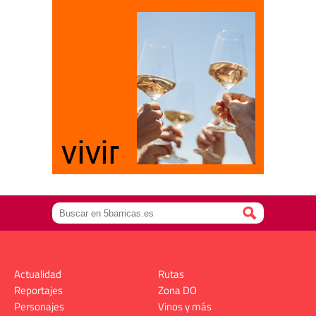
Actualidad
Rutas
Reportajes
Zona DO
Personajes
Vinos y más