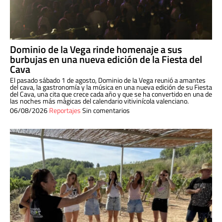
Dominio de la Vega rinde homenaje a sus
burbujas en una nueva edición de la Fiesta del
Cava
El pasado sábado 1 de agosto, Dominio de la Vega reunió a amantes
del cava, la gastronomía y la música en una nueva edición de su Fiesta
del Cava, una cita que crece cada año y que se ha convertido en una de
las noches más mágicas del calendario vitivinícola valenciano.
06/08/2026
Reportajes
Sin comentarios