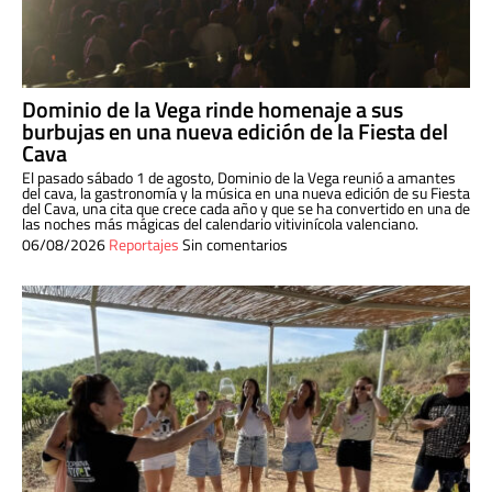
Dominio de la Vega rinde homenaje a sus
burbujas en una nueva edición de la Fiesta del
Cava
El pasado sábado 1 de agosto, Dominio de la Vega reunió a amantes
del cava, la gastronomía y la música en una nueva edición de su Fiesta
del Cava, una cita que crece cada año y que se ha convertido en una de
las noches más mágicas del calendario vitivinícola valenciano.
06/08/2026
Reportajes
Sin comentarios