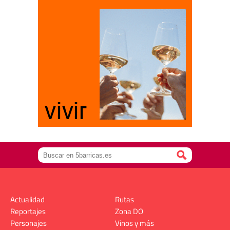
Actualidad
Rutas
Reportajes
Zona DO
Personajes
Vinos y más