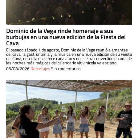
Dominio de la Vega rinde homenaje a sus
burbujas en una nueva edición de la Fiesta del
Cava
El pasado sábado 1 de agosto, Dominio de la Vega reunió a amantes
del cava, la gastronomía y la música en una nueva edición de su Fiesta
del Cava, una cita que crece cada año y que se ha convertido en una de
las noches más mágicas del calendario vitivinícola valenciano.
06/08/2026
Reportajes
Sin comentarios