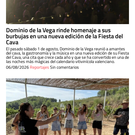
Dominio de la Vega rinde homenaje a sus
burbujas en una nueva edición de la Fiesta del
Cava
El pasado sábado 1 de agosto, Dominio de la Vega reunió a amantes
del cava, la gastronomía y la música en una nueva edición de su Fiesta
del Cava, una cita que crece cada año y que se ha convertido en una de
las noches más mágicas del calendario vitivinícola valenciano.
06/08/2026
Reportajes
Sin comentarios