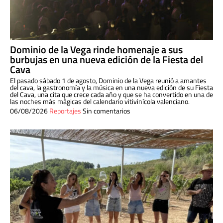
Dominio de la Vega rinde homenaje a sus
burbujas en una nueva edición de la Fiesta del
Cava
El pasado sábado 1 de agosto, Dominio de la Vega reunió a amantes
del cava, la gastronomía y la música en una nueva edición de su Fiesta
del Cava, una cita que crece cada año y que se ha convertido en una de
las noches más mágicas del calendario vitivinícola valenciano.
06/08/2026
Reportajes
Sin comentarios