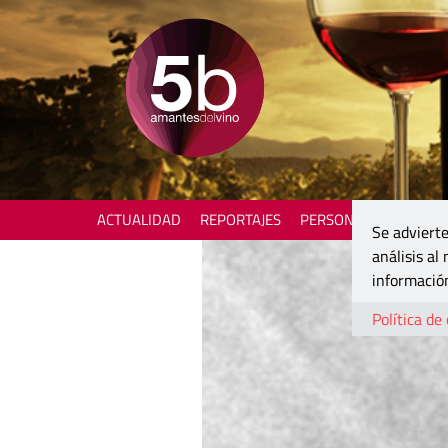
ACTUALIDAD
REPORTAJES
PERSONAJES
ENOTU
Se advierte
análisis al
información
Política de