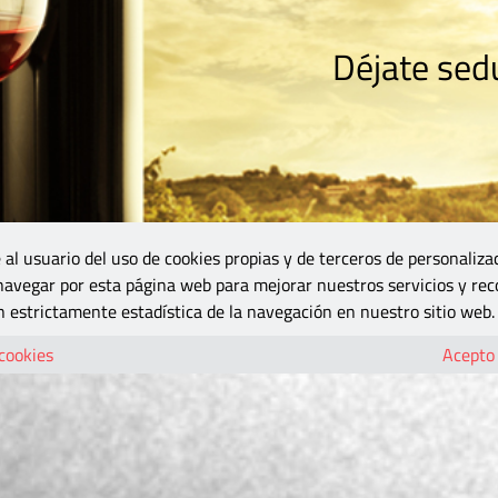
Déjate sedu
RISMO
ZONA DO
VINOS Y MÁS
GASTRONOMÍA
BLOGS
5B
 al usuario del uso de cookies propias y de terceros de personaliza
 navegar por esta página web para mejorar nuestros servicios y rec
 estrictamente estadística de la navegación en nuestro sitio web.
 cookies
Acepto