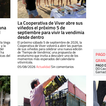
La Cooperativa de Viver abre sus
una
viñedos el próximo 5 de
l
septiembre para vivir la vendimia
desde dentro
 la Vega
El próximo sábado 5 de septiembre de 2026, la
 y la
Cooperativa de Viver volverá a abrir las puertas
del
de sus viñedos para celebrar una nueva edición
 ha
de ‘Tiempo de Vendimia’, una propuesta de
PAGO
cas del
enoturismo que invita a descubrir uno de los
momentos más esperados del calendario
GRAN
vitivinícola.
PAGO 
05/08/2026
Actualidad
Sin comentarios
DO Cav
Garnac