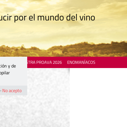
cir por el mundo del vino
 EVENTS
MOSTRA PROAVA 2026
ENOMANÍACOS
ción y de
opilar
·
No acepto