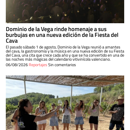
Dominio de la Vega rinde homenaje a sus
burbujas en una nueva edición de la Fiesta del
Cava
El pasado sábado 1 de agosto, Dominio de la Vega reunió a amantes
del cava, la gastronomía y la música en una nueva edición de su Fiesta
del Cava, una cita que crece cada año y que se ha convertido en una de
las noches más mágicas del calendario vitivinícola valenciano.
06/08/2026
Reportajes
Sin comentarios