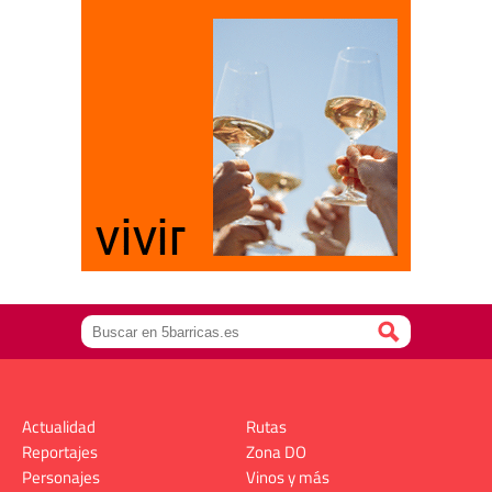
Actualidad
Rutas
Reportajes
Zona DO
Personajes
Vinos y más