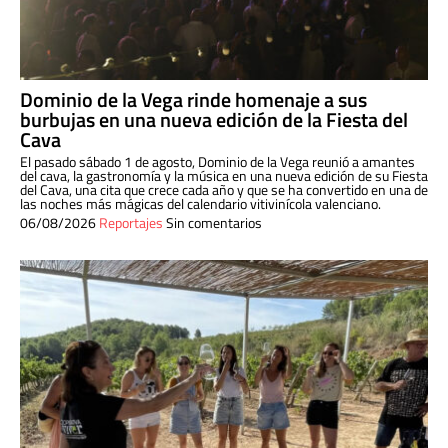
Dominio de la Vega rinde homenaje a sus
burbujas en una nueva edición de la Fiesta del
Cava
El pasado sábado 1 de agosto, Dominio de la Vega reunió a amantes
del cava, la gastronomía y la música en una nueva edición de su Fiesta
del Cava, una cita que crece cada año y que se ha convertido en una de
las noches más mágicas del calendario vitivinícola valenciano.
06/08/2026
Reportajes
Sin comentarios