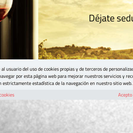
Déjate sedu
RISMO
ZONA DO
VINOS Y MÁS
GASTRONOMÍA
BLOGS
5B
 al usuario del uso de cookies propias y de terceros de personaliza
 navegar por esta página web para mejorar nuestros servicios y rec
 estrictamente estadística de la navegación en nuestro sitio web.
 cookies
Acepto