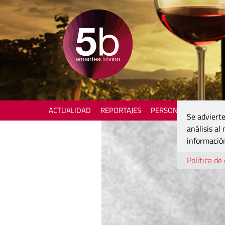
ACTUALIDAD
REPORTAJES
PERSONAJES
ENOTU
Se advierte
análisis al
información
Política de