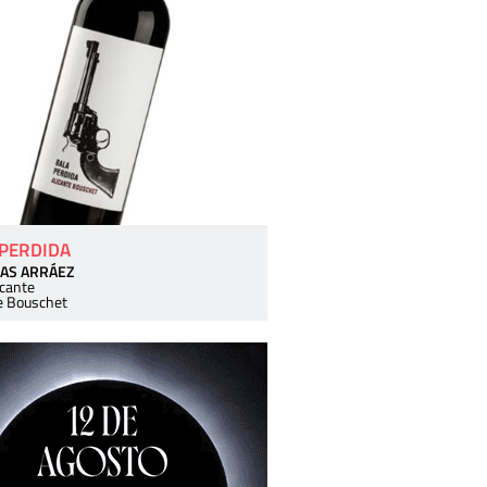
 PERDIDA
AS ARRÁEZ
icante
e Bouschet