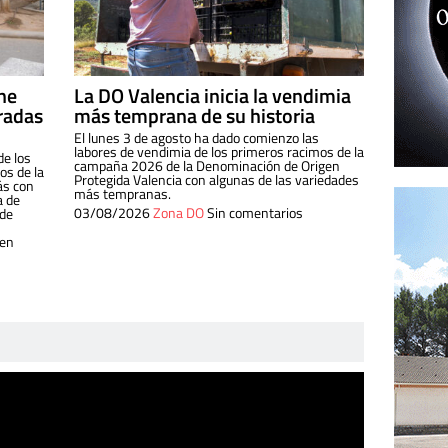
ine
La DO Valencia inicia la vendimia
radas
más temprana de su historia
El lunes 3 de agosto ha dado comienzo las
labores de vendimia de los primeros racimos de la
de los
campaña 2026 de la Denominación de Origen
s de la
Protegida Valencia con algunas de las variedades
ás con
más tempranas.
a de
03/08/2026
Zona DO
Sin comentarios
 de
 en