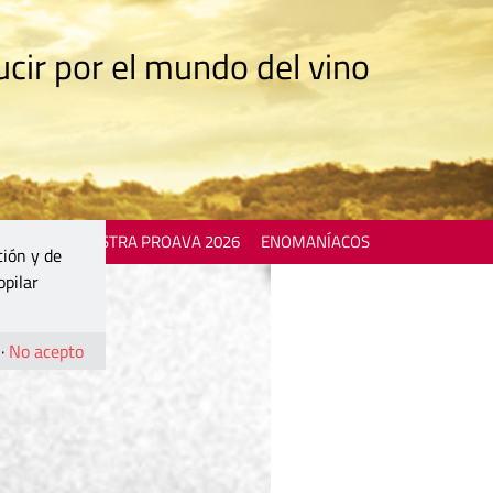
cir por el mundo del vino
 EVENTS
MOSTRA PROAVA 2026
ENOMANÍACOS
ción y de
opilar
·
No acepto