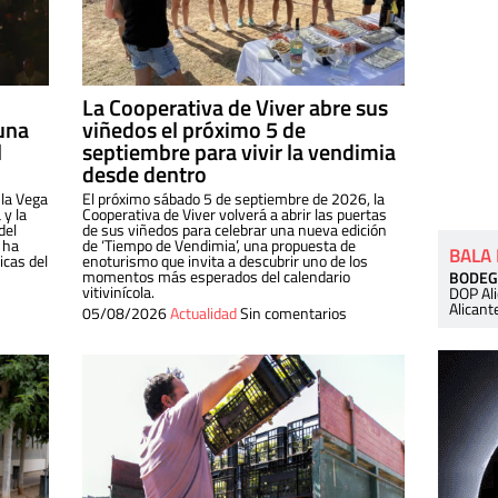
La Cooperativa de Viver abre sus
una
viñedos el próximo 5 de
l
septiembre para vivir la vendimia
desde dentro
 la Vega
El próximo sábado 5 de septiembre de 2026, la
 y la
Cooperativa de Viver volverá a abrir las puertas
del
de sus viñedos para celebrar una nueva edición
 ha
de ‘Tiempo de Vendimia’, una propuesta de
BALA
cas del
enoturismo que invita a descubrir uno de los
momentos más esperados del calendario
BODEG
vitivinícola.
DOP Al
Alicant
05/08/2026
Actualidad
Sin comentarios