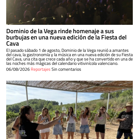
Dominio de la Vega rinde homenaje a sus
burbujas en una nueva edición de la Fiesta del
Cava
El pasado sábado 1 de agosto, Dominio de la Vega reunió a amantes
del cava, la gastronomía y la música en una nueva edición de su Fiesta
del Cava, una cita que crece cada año y que se ha convertido en una de
las noches más mágicas del calendario vitivinícola valenciano.
06/08/2026
Reportajes
Sin comentarios