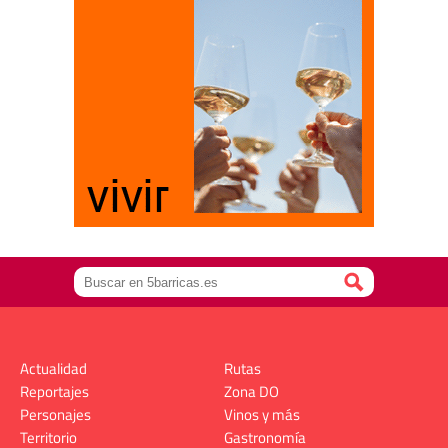
Actualidad
Rutas
Reportajes
Zona DO
Personajes
Vinos y más
Territorio
Gastronomía