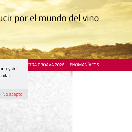
cir por el mundo del vino
 EVENTS
MOSTRA PROAVA 2026
ENOMANÍACOS
ción y de
opilar
·
No acepto