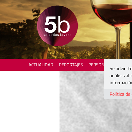
ACTUALIDAD
REPORTAJES
PERSONAJES
ENOTU
Se advierte
análisis al
información
Política de