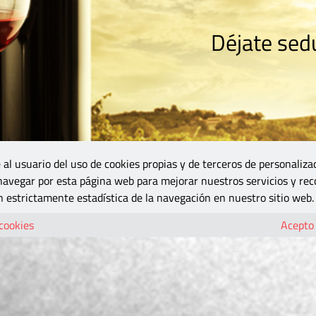
Déjate sedu
RISMO
ZONA DO
VINOS Y MÁS
GASTRONOMÍA
BLOGS
5B
 al usuario del uso de cookies propias y de terceros de personaliza
 navegar por esta página web para mejorar nuestros servicios y rec
 estrictamente estadística de la navegación en nuestro sitio web.
 cookies
Acepto