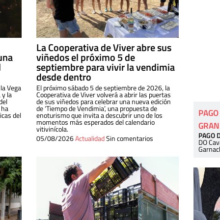
La Cooperativa de Viver abre sus
una
viñedos el próximo 5 de
l
septiembre para vivir la vendimia
desde dentro
 la Vega
El próximo sábado 5 de septiembre de 2026, la
 y la
Cooperativa de Viver volverá a abrir las puertas
del
de sus viñedos para celebrar una nueva edición
 ha
de ‘Tiempo de Vendimia’, una propuesta de
PAGO
cas del
enoturismo que invita a descubrir uno de los
momentos más esperados del calendario
GRAN
vitivinícola.
PAGO 
05/08/2026
Actualidad
Sin comentarios
DO Cav
Garnac