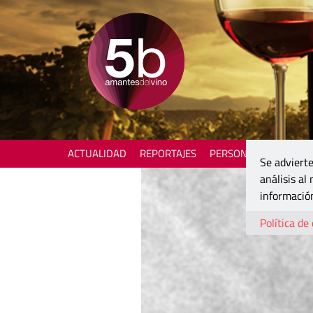
ACTUALIDAD
REPORTAJES
PERSONAJES
ENOTU
Se advierte
análisis al
información
Política de