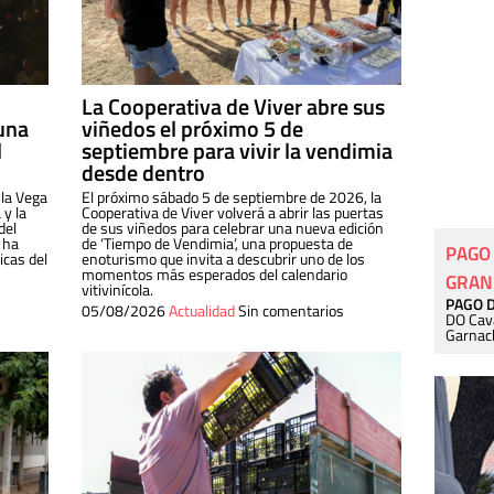
La Cooperativa de Viver abre sus
una
viñedos el próximo 5 de
l
septiembre para vivir la vendimia
desde dentro
 la Vega
El próximo sábado 5 de septiembre de 2026, la
 y la
Cooperativa de Viver volverá a abrir las puertas
del
de sus viñedos para celebrar una nueva edición
 ha
de ‘Tiempo de Vendimia’, una propuesta de
PAGO
cas del
enoturismo que invita a descubrir uno de los
momentos más esperados del calendario
GRAN
vitivinícola.
PAGO 
05/08/2026
Actualidad
Sin comentarios
DO Cav
Garnac