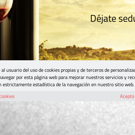
Déjate sedu
RISMO
ZONA DO
VINOS Y MÁS
GASTRONOMÍA
BLOGS
5B
 al usuario del uso de cookies propias y de terceros de personaliza
 navegar por esta página web para mejorar nuestros servicios y rec
 estrictamente estadística de la navegación en nuestro sitio web.
 cookies
Acepto