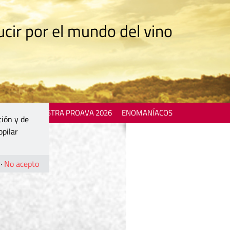
cir por el mundo del vino
 EVENTS
MOSTRA PROAVA 2026
ENOMANÍACOS
ción y de
opilar
·
No acepto