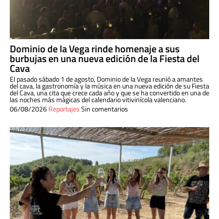
Dominio de la Vega rinde homenaje a sus
burbujas en una nueva edición de la Fiesta del
Cava
El pasado sábado 1 de agosto, Dominio de la Vega reunió a amantes
del cava, la gastronomía y la música en una nueva edición de su Fiesta
del Cava, una cita que crece cada año y que se ha convertido en una de
las noches más mágicas del calendario vitivinícola valenciano.
06/08/2026
Reportajes
Sin comentarios