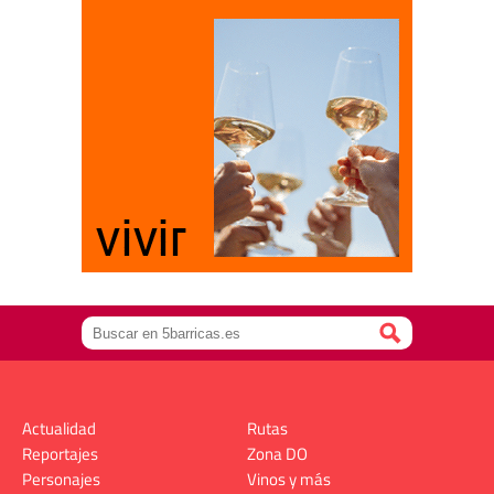
Actualidad
Rutas
Reportajes
Zona DO
Personajes
Vinos y más