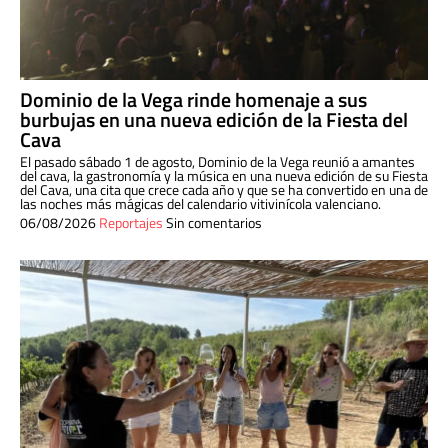
Dominio de la Vega rinde homenaje a sus
burbujas en una nueva edición de la Fiesta del
Cava
El pasado sábado 1 de agosto, Dominio de la Vega reunió a amantes
del cava, la gastronomía y la música en una nueva edición de su Fiesta
del Cava, una cita que crece cada año y que se ha convertido en una de
las noches más mágicas del calendario vitivinícola valenciano.
06/08/2026
Reportajes
Sin comentarios