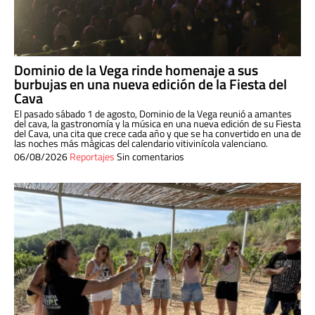
Dominio de la Vega rinde homenaje a sus
burbujas en una nueva edición de la Fiesta del
Cava
El pasado sábado 1 de agosto, Dominio de la Vega reunió a amantes
del cava, la gastronomía y la música en una nueva edición de su Fiesta
del Cava, una cita que crece cada año y que se ha convertido en una de
las noches más mágicas del calendario vitivinícola valenciano.
06/08/2026
Reportajes
Sin comentarios