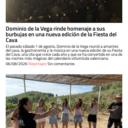
Dominio de la Vega rinde homenaje a sus
burbujas en una nueva edición de la Fiesta del
Cava
El pasado sábado 1 de agosto, Dominio de la Vega reunió a amantes
del cava, la gastronomía y la música en una nueva edición de su Fiesta
del Cava, una cita que crece cada año y que se ha convertido en una de
las noches más mágicas del calendario vitivinícola valenciano.
06/08/2026
Reportajes
Sin comentarios