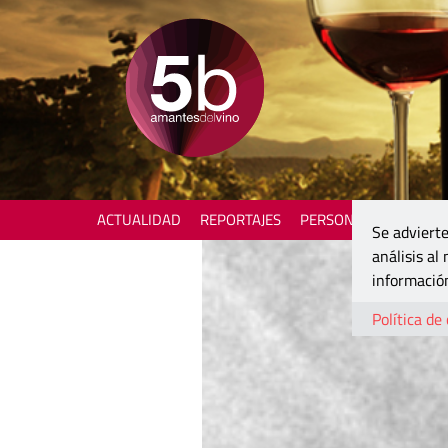
ACTUALIDAD
REPORTAJES
PERSONAJES
ENOTU
Se advierte
análisis al
información
Política de