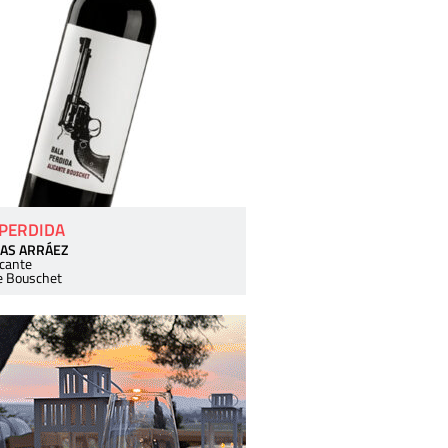
 PERDIDA
AS ARRÁEZ
icante
e Bouschet