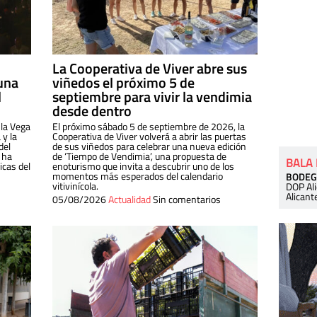
La Cooperativa de Viver abre sus
una
viñedos el próximo 5 de
l
septiembre para vivir la vendimia
desde dentro
 la Vega
El próximo sábado 5 de septiembre de 2026, la
 y la
Cooperativa de Viver volverá a abrir las puertas
del
de sus viñedos para celebrar una nueva edición
 ha
de ‘Tiempo de Vendimia’, una propuesta de
BALA
cas del
enoturismo que invita a descubrir uno de los
momentos más esperados del calendario
BODEG
vitivinícola.
DOP Al
Alicant
05/08/2026
Actualidad
Sin comentarios