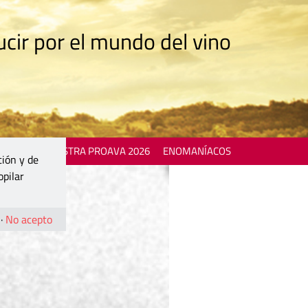
cir por el mundo del vino
 EVENTS
MOSTRA PROAVA 2026
ENOMANÍACOS
ción y de
opilar
·
No acepto