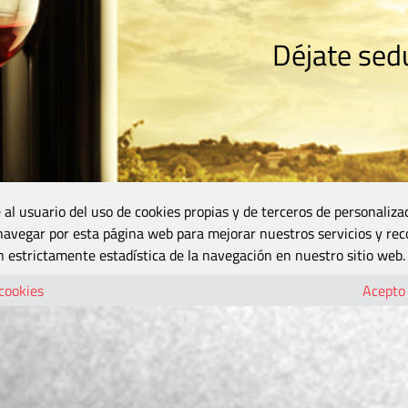
Déjate sedu
RISMO
ZONA DO
VINOS Y MÁS
GASTRONOMÍA
BLOGS
5B
 al usuario del uso de cookies propias y de terceros de personaliza
 navegar por esta página web para mejorar nuestros servicios y rec
 estrictamente estadística de la navegación en nuestro sitio web.
 cookies
Acepto