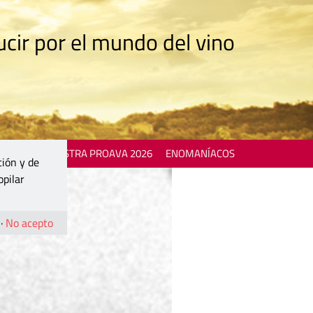
cir por el mundo del vino
 EVENTS
MOSTRA PROAVA 2026
ENOMANÍACOS
ción y de
opilar
·
No acepto