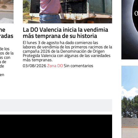
ine
La DO Valencia inicia la vendimia
radas
más temprana de su historia
El lunes 3 de agosto ha dado comienzo las
labores de vendimia de los primeros racimos de la
de los
campaña 2026 de la Denominación de Origen
s de la
Protegida Valencia con algunas de las variedades
ás con
más tempranas.
a de
03/08/2026
Zona DO
Sin comentarios
 de
 en