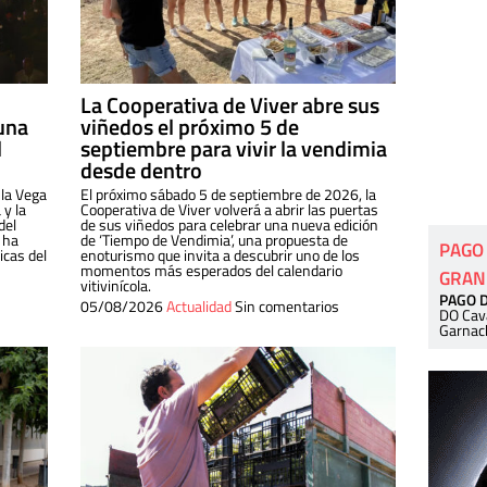
La Cooperativa de Viver abre sus
una
viñedos el próximo 5 de
l
septiembre para vivir la vendimia
desde dentro
 la Vega
El próximo sábado 5 de septiembre de 2026, la
 y la
Cooperativa de Viver volverá a abrir las puertas
del
de sus viñedos para celebrar una nueva edición
 ha
de ‘Tiempo de Vendimia’, una propuesta de
PAGO
cas del
enoturismo que invita a descubrir uno de los
momentos más esperados del calendario
GRAN
vitivinícola.
PAGO 
05/08/2026
Actualidad
Sin comentarios
DO Cav
Garnac