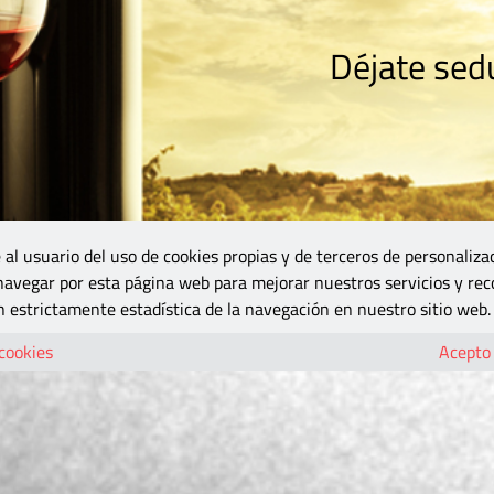
Déjate sedu
RISMO
ZONA DO
VINOS Y MÁS
GASTRONOMÍA
BLOGS
5B
 al usuario del uso de cookies propias y de terceros de personaliza
 navegar por esta página web para mejorar nuestros servicios y rec
 estrictamente estadística de la navegación en nuestro sitio web.
 cookies
Acepto