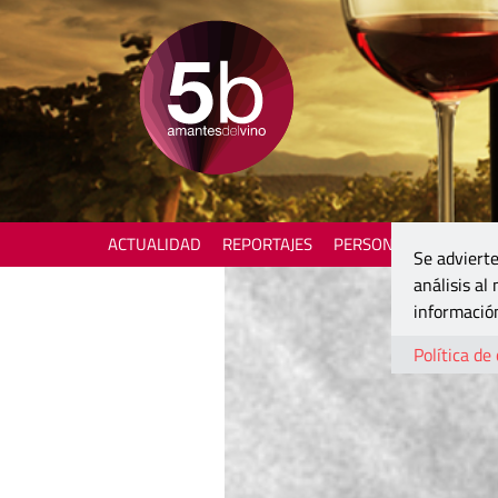
ACTUALIDAD
REPORTAJES
PERSONAJES
ENOTU
Se advierte
análisis al
información
Política de