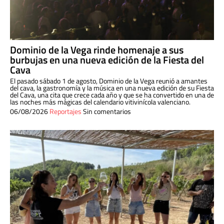
Dominio de la Vega rinde homenaje a sus
burbujas en una nueva edición de la Fiesta del
Cava
El pasado sábado 1 de agosto, Dominio de la Vega reunió a amantes
del cava, la gastronomía y la música en una nueva edición de su Fiesta
del Cava, una cita que crece cada año y que se ha convertido en una de
las noches más mágicas del calendario vitivinícola valenciano.
06/08/2026
Reportajes
Sin comentarios