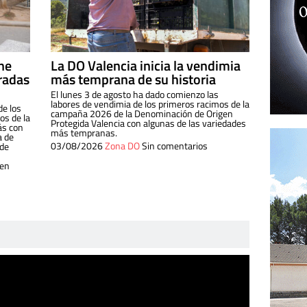
ine
La DO Valencia inicia la vendimia
radas
más temprana de su historia
El lunes 3 de agosto ha dado comienzo las
labores de vendimia de los primeros racimos de la
de los
campaña 2026 de la Denominación de Origen
s de la
Protegida Valencia con algunas de las variedades
ás con
más tempranas.
a de
03/08/2026
Zona DO
Sin comentarios
 de
 en