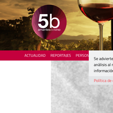
ACTUALIDAD
REPORTAJES
PERSONAJES
ENOTU
Se advierte
análisis al
información
Política de