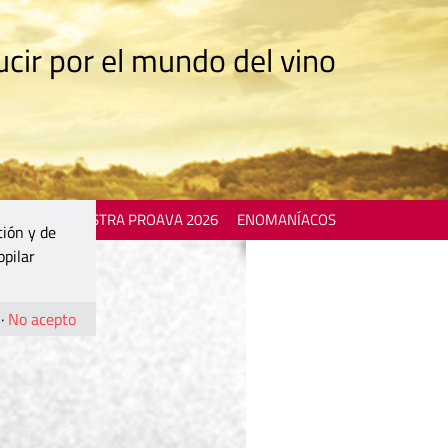
cir por el mundo del vino
 EVENTS
MOSTRA PROAVA 2026
ENOMANÍACOS
ción y de
opilar
·
No acepto