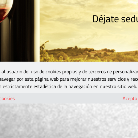
Déjate sedu
RISMO
ZONA DO
VINOS Y MÁS
GASTRONOMÍA
BLOGS
5B
 al usuario del uso de cookies propias y de terceros de personaliza
 navegar por esta página web para mejorar nuestros servicios y rec
 estrictamente estadística de la navegación en nuestro sitio web.
 cookies
Acepto