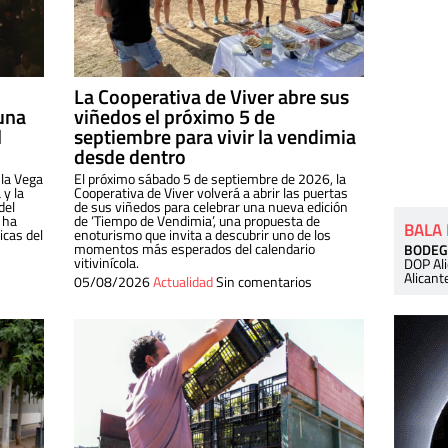
La Cooperativa de Viver abre sus
una
viñedos el próximo 5 de
l
septiembre para vivir la vendimia
desde dentro
 la Vega
El próximo sábado 5 de septiembre de 2026, la
 y la
Cooperativa de Viver volverá a abrir las puertas
del
de sus viñedos para celebrar una nueva edición
 ha
de ‘Tiempo de Vendimia’, una propuesta de
BALA
cas del
enoturismo que invita a descubrir uno de los
momentos más esperados del calendario
BODEG
vitivinícola.
DOP Al
Alicant
05/08/2026
Actualidad
Sin comentarios