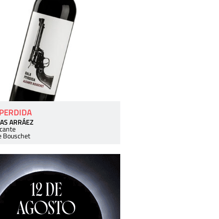
 PERDIDA
AS ARRÁEZ
icante
e Bouschet