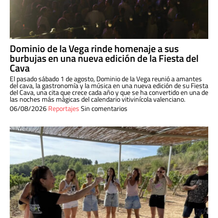
Dominio de la Vega rinde homenaje a sus
burbujas en una nueva edición de la Fiesta del
Cava
El pasado sábado 1 de agosto, Dominio de la Vega reunió a amantes
del cava, la gastronomía y la música en una nueva edición de su Fiesta
del Cava, una cita que crece cada año y que se ha convertido en una de
las noches más mágicas del calendario vitivinícola valenciano.
06/08/2026
Reportajes
Sin comentarios