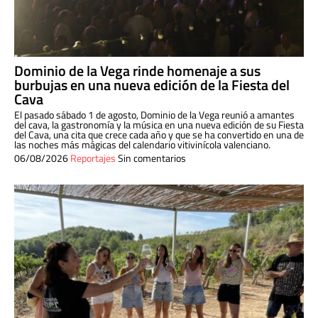
Dominio de la Vega rinde homenaje a sus
burbujas en una nueva edición de la Fiesta del
Cava
El pasado sábado 1 de agosto, Dominio de la Vega reunió a amantes
del cava, la gastronomía y la música en una nueva edición de su Fiesta
del Cava, una cita que crece cada año y que se ha convertido en una de
las noches más mágicas del calendario vitivinícola valenciano.
06/08/2026
Reportajes
Sin comentarios