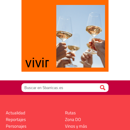
Actualidad
Rutas
Reportajes
Zona DO
Personajes
Vinos y más