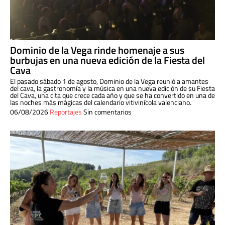
Dominio de la Vega rinde homenaje a sus
burbujas en una nueva edición de la Fiesta del
Cava
El pasado sábado 1 de agosto, Dominio de la Vega reunió a amantes
del cava, la gastronomía y la música en una nueva edición de su Fiesta
del Cava, una cita que crece cada año y que se ha convertido en una de
las noches más mágicas del calendario vitivinícola valenciano.
06/08/2026
Reportajes
Sin comentarios