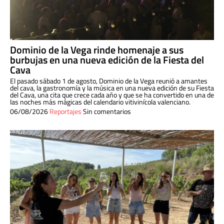
Dominio de la Vega rinde homenaje a sus
burbujas en una nueva edición de la Fiesta del
Cava
El pasado sábado 1 de agosto, Dominio de la Vega reunió a amantes
del cava, la gastronomía y la música en una nueva edición de su Fiesta
del Cava, una cita que crece cada año y que se ha convertido en una de
las noches más mágicas del calendario vitivinícola valenciano.
06/08/2026
Reportajes
Sin comentarios